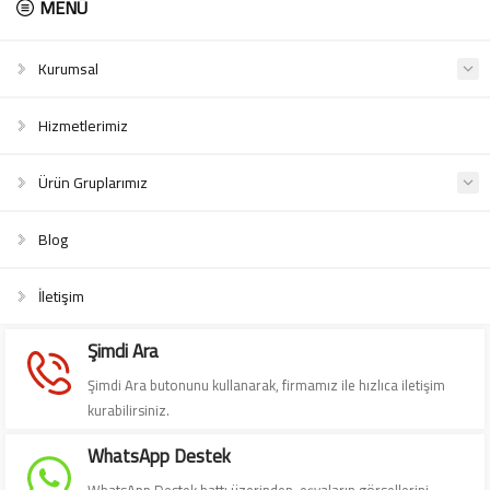
MENÜ
Kurumsal
Hizmetlerimiz
Ürün Gruplarımız
Blog
Süleyman Yıldız
İletişim
Şimdi Ara
Şimdi Ara butonunu kullanarak, firmamız ile hızlıca iletişim
kurabilirsiniz.
Cevap Yaz
WhatsApp Destek