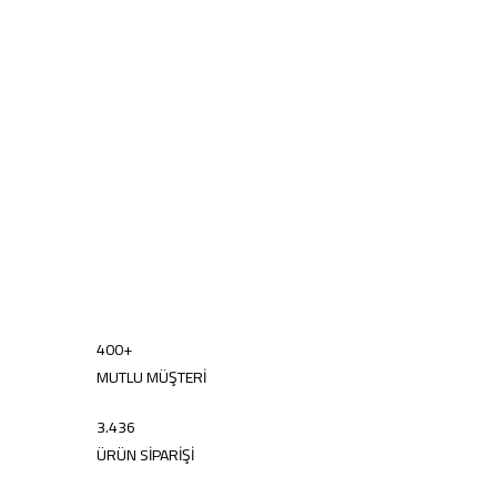
400
+
MUTLU MÜŞTERİ
3.436
ÜRÜN SİPARİŞİ