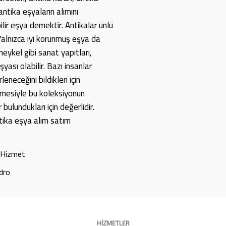
 antika eşyaların alımını
lir eşya demektir. Antikalar ünlü
. Yalnızca iyi korunmuş eşya da
eykel gibi sanat yapıtları,
yası olabilir. Bazı insanlar
eneceğini bildikleri için
çmesiyle bu koleksiyonun
 bulundukları için değerlidir.
ntika eşya alım satım
r Hizmet
dro
HİZMETLER