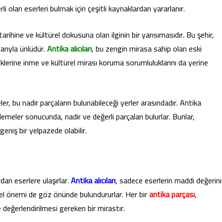
li olan eserleri bulmak için çeşitli kaynaklardan yararlanır.
tarihine ve kültürel dokusuna olan ilginin bir yansımasıdır. Bu şehir,
larıyla ünlüdür.
Antika alıcıları
, bu zengin mirasa sahip olan eski
iklerine inme ve kültürel mirası koruma sorumluluklarını da yerine
er, bu nadir parçaların bulunabileceği yerler arasındadır. Antika
celemeler sonucunda, nadir ve değerli parçaları bulurlar. Bunlar,
eniş bir yelpazede olabilir.
rdan eserlere ulaşırlar.
Antika alıcıları
, sadece eserlerin maddi değerini
ürel önemi de göz önünde bulundururlar. Her bir
antika parçası
,
değerlendirilmesi gereken bir mirastır.