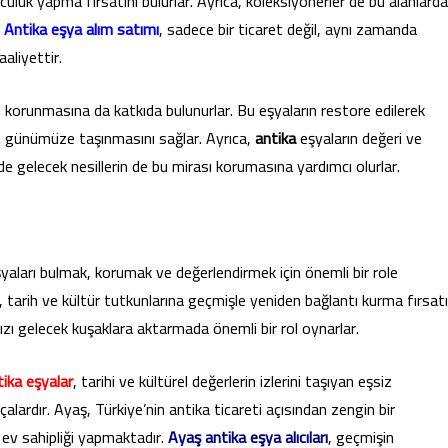
lculuk yapma fırsatını bulurlar. Ayrıca, koleksiyonerler de bu alanlarda
.
Antika eşya alım satımı
, sadece bir ticaret değil, aynı zamanda
aaliyettir.
ın korunmasına da katkıda bulunurlar. Bu eşyaların restore edilerek
in günümüze taşınmasını sağlar. Ayrıca,
antika
eşyaların değeri ve
e gelecek nesillerin de bu mirası korumasına yardımcı olurlar.
 eşyaları bulmak, korumak ve değerlendirmek için önemli bir role
, tarih ve kültür tutkunlarına geçmişle yeniden bağlantı kurma fırsatı
mızı gelecek kuşaklara aktarmada önemli bir rol oynarlar.
ika eşyalar
, tarihi ve kültürel değerlerin izlerini taşıyan eşsiz
çalardır. Ayaş, Türkiye’nin antika ticareti açısından zengin bir
a ev sahipliği yapmaktadır.
Ayaş antika eşya alıcıları
, geçmişin