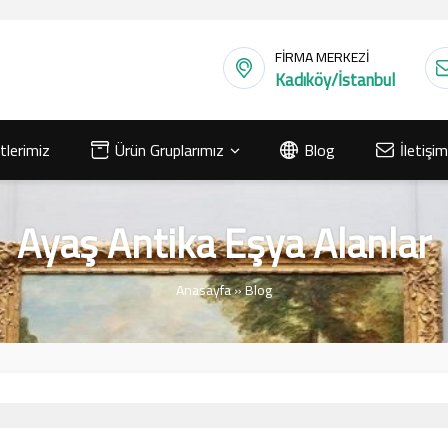
FİRMA MERKEZİ
Kadıköy/İstanbul
lerimiz
Ürün Gruplarımız
Blog
İletişim
Ayaş Antika Eşya Alanlar
Anasayfa
»
Blog