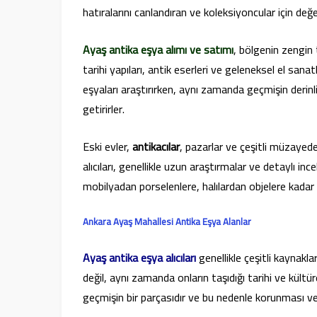
hatıralarını canlandıran ve koleksiyoncular için değer
Ayaş antika eşya alımı ve satımı
, bölgenin zengin 
tarihi yapıları, antik eserleri ve geleneksel el sanat
eşyaları araştırırken, aynı zamanda geçmişin derinl
getirirler.
Eski evler,
antikacılar
, pazarlar ve çeşitli müzayedel
alıcıları, genellikle uzun araştırmalar ve detaylı in
mobilyadan porselenlere, halılardan objelere kadar g
Ankara Ayaş Mahallesi Antika Eşya Alanlar
Ayaş antika eşya alıcıları
genellikle çeşitli kaynakla
değil, aynı zamanda onların taşıdığı tarihi ve kült
geçmişin bir parçasıdır ve bu nedenle korunması ve 