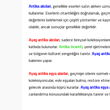
Antika alıcıları
, genellikle eserleri satın alırken uzm
kullanırlar. Eserlerin otantikliğini doğrulamak, geçm
değerlerini belirlemek için çeşitli yöntemler ve kayn
olabilir, ancak sonuçlar genellikle değerlidir.
Ayaş antika alıcıları
, sadece bireysel koleksiyonla
katkıda bulunurlar.
Antika ticareti
, yerel işletmele
ve bölgenin kültürel zenginliğini tanıtır.
Ayaş antika 
bakımını yapar.
Ayaş antika eşya alanlar
, geçmişin izlerini sürmek 
koleksiyoncular, eski eşyaları bulma, restore etme
gelecek arasında köprü kurarlar.
Ayaş antika eşya al
canlandırma konusundaki kararlılıklarıyla tanınır ve