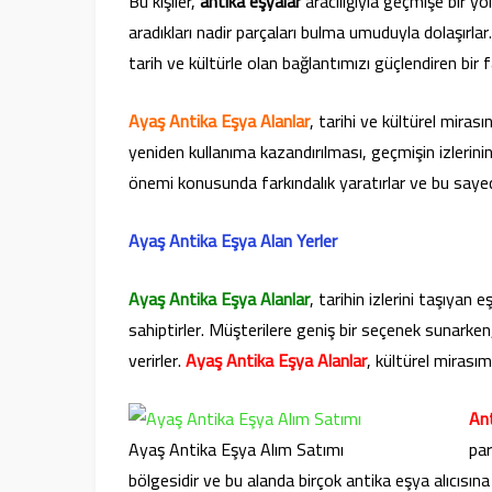
Bu kişiler,
antika eşyalar
aracılığıyla geçmişe bir yo
aradıkları nadir parçaları bulma umuduyla dolaşırlar
tarih ve kültürle olan bağlantımızı güçlendiren bir f
Ayaş Antika Eşya Alanlar
, tarihi ve kültürel miras
yeniden kullanıma kazandırılması, geçmişin izlerin
önemi konusunda farkındalık yaratırlar ve bu sayed
Ayaş Antika Eşya Alan Yerler
Ayaş Antika Eşya Alanlar
, tarihin izlerini taşıyan
sahiptirler. Müşterilere geniş bir seçenek sunarken
verirler.
Ayaş Antika Eşya Alanlar
, kültürel mirası
Ant
Ayaş Antika Eşya Alım Satımı
par
bölgesidir ve bu alanda birçok antika eşya alıcısın