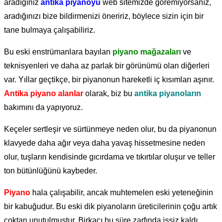
aradığınız
antika piyanoyu
web sitemizde göremiyorsanız,
aradığınızı bize bildirmenizi öneririz, böylece sizin için bir
tane bulmaya çalışabiliriz.
Bu eski enstrümanlara bayılan
piyano mağazaları
ve
teknisyenleri ve daha az parlak bir görünümü olan diğerleri
var. Yıllar geçtikçe, bir piyanonun hareketli iç kısımları aşınır.
Antika piyano alanlar
olarak, biz bu
antika piyanoların
bakımını da yapıyoruz.
Keçeler sertleşir ve sürtünmeye neden olur, bu da piyanonun
klavyede daha ağır veya daha yavaş hissetmesine neden
olur, tuşların kendisinde gıcırdama ve tıkırtılar oluşur ve teller
ton bütünlüğünü kaybeder.
Piyano
hala çalışabilir, ancak muhtemelen eski yeteneğinin
bir kabuğudur. Bu eski dik piyanoların üreticilerinin çoğu artık
çoktan unutulmuştur. Birkaçı bu süre zarfında işsiz kaldı.