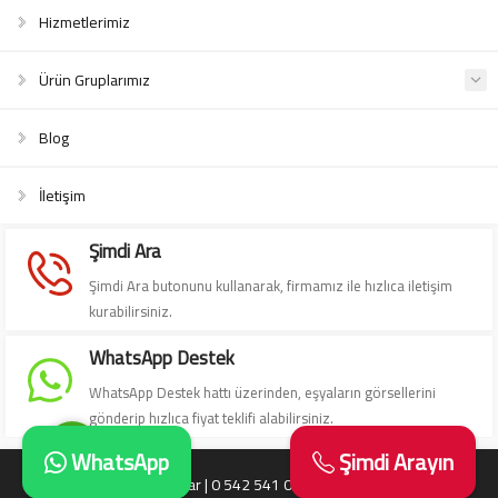
Hizmetlerimiz
Ürün Gruplarımız
Blog
Süleyman Yıldız
İletişim
Şimdi Ara
Şimdi Ara butonunu kullanarak, firmamız ile hızlıca iletişim
kurabilirsiniz.
Cevap Yaz
WhatsApp Destek
WhatsApp Destek hattı üzerinden, eşyaların görsellerini
gönderip hızlıca fiyat teklifi alabilirsiniz.
WhatsApp
Şimdi Arayın
Antika Eşya Alanlar | 0 542 541 06 06 | Antika Alanlar