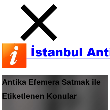
Antika Efemera Satmak ile
Etiketlenen Konular