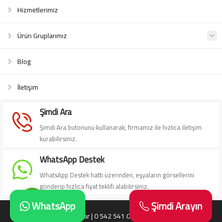
Hizmetlerimiz
Ürün Gruplarımız
Blog
Süleyman Yıldız
İletişim
Şimdi Ara
Şimdi Ara butonunu kullanarak, firmamız ile hızlıca iletişim
kurabilirsiniz.
Cevap Yaz
WhatsApp Destek
WhatsApp Destek hattı üzerinden, eşyaların görsellerini
gönderip hızlıca fiyat teklifi alabilirsiniz.
WhatsApp
Şimdi Arayın
Antika Eşya Alanlar | 0 542 541 06 06 | Antika Alanlar