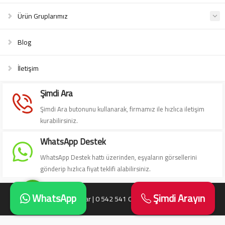
Ürün Gruplarımız
Blog
İletişim
Süleyman Yıldız
Şimdi Ara
Şimdi Ara butonunu kullanarak, firmamız ile hızlıca iletişim
kurabilirsiniz.
WhatsApp Destek
Cevap Yaz
WhatsApp Destek hattı üzerinden, eşyaların görsellerini
gönderip hızlıca fiyat teklifi alabilirsiniz.
WhatsApp
Şimdi Arayın
Antika Eşya Alanlar | 0 542 541 06 06 | Antika Alanlar