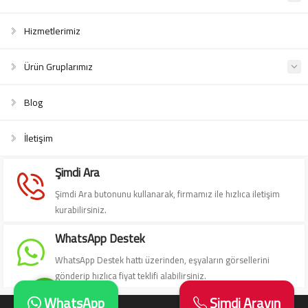
Hizmetlerimiz
Ürün Gruplarımız
Blog
Süleyman Yıldız
İletişim
Şimdi Ara
Şimdi Ara butonunu kullanarak, firmamız ile hızlıca iletişim
kurabilirsiniz.
Cevap Yaz
WhatsApp Destek
WhatsApp Destek hattı üzerinden, eşyaların görsellerini
gönderip hızlıca fiyat teklifi alabilirsiniz.
WhatsApp
Şimdi Arayın