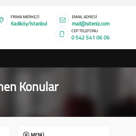
FİRMA MERKEZİ
EMAIL ADRESİ
Kadıköy/İstanbul
mail@siteniz.com
CEP TELEFONU
0 542 541 06 06
enen Konular
MENÜ