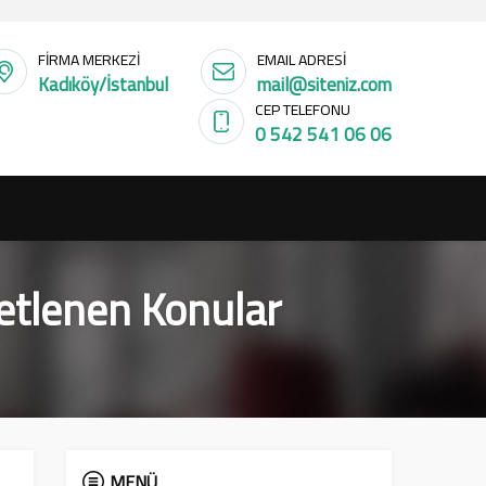
FİRMA MERKEZİ
EMAIL ADRESİ
Kadıköy/İstanbul
mail@siteniz.com
CEP TELEFONU
0 542 541 06 06
ketlenen Konular
MENÜ