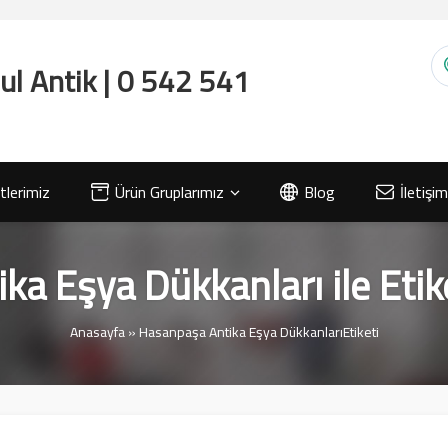
lerimiz
Ürün Gruplarımız
Blog
İletişim
a Eşya Dükkanları ile Eti
Anasayfa
»
Hasanpaşa Antika Eşya DükkanlarıEtiketi