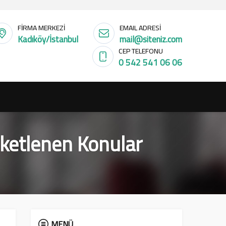
FİRMA MERKEZİ
EMAIL ADRESİ
Kadıköy/İstanbul
mail@siteniz.com
CEP TELEFONU
0 542 541 06 06
ketlenen Konular
MENÜ