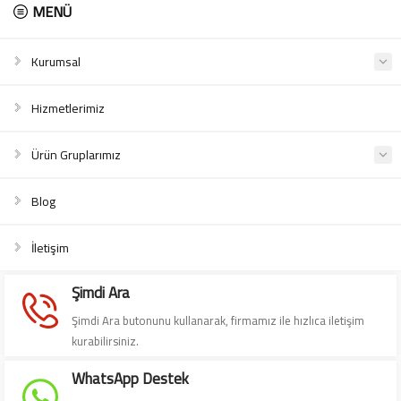
MENÜ
Kurumsal
Hizmetlerimiz
Ürün Gruplarımız
Blog
Süleyman Yıldız
İletişim
Şimdi Ara
Şimdi Ara butonunu kullanarak, firmamız ile hızlıca iletişim
kurabilirsiniz.
Cevap Yaz
WhatsApp Destek