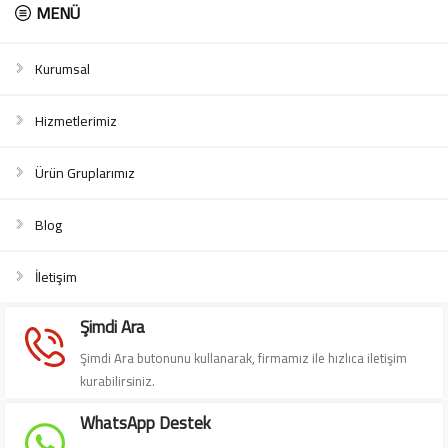
MENÜ
Kurumsal
Hizmetlerimiz
Ürün Gruplarımız
Blog
Süleyman Yıldız
İletişim
Şimdi Ara
Şimdi Ara butonunu kullanarak, firmamız ile hızlıca iletişim
kurabilirsiniz.
Cevap Yaz
WhatsApp Destek