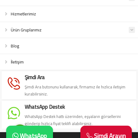
Hizmetlerimiz
Ürün Gruplarımız
Blog
Süleyman Yıldız
İletişim
Şimdi Ara
Şimdi Ara butonunu kullanarak, firmamız ile hızlıca iletişim
kurabilirsiniz.
Cevap Yaz
WhatsApp Destek
WhatsApp Destek hattı üzerinden, eşyaların görsellerini
gönderip hızlıca fiyat teklifi alabilirsiniz.
WhatsApp
Şimdi Arayın