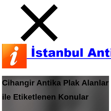
Cihangir Antika Plak Alanlar
ile Etiketlenen Konular