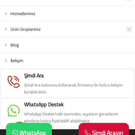
Hizmetlerimiz
Ürün Gruplarımız
Blog
Süleyman Yıldız
İletişim
Şimdi Ara
Şimdi Ara butonunu kullanarak, firmamız ile hızlıca iletişim
kurabilirsiniz.
Cevap Yaz
WhatsApp Destek
WhatsApp Destek hattı üzerinden, eşyaların görsellerini
gönderip hızlıca fiyat teklifi alabilirsiniz.
WhatsApp
Şimdi Arayın