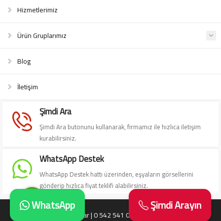
Hizmetlerimiz
Ürün Gruplarımız
Blog
Süleyman Yıldız
İletişim
Şimdi Ara
Şimdi Ara butonunu kullanarak, firmamız ile hızlıca iletişim
kurabilirsiniz.
Cevap Yaz
WhatsApp Destek
WhatsApp Destek hattı üzerinden, eşyaların görsellerini
gönderip hızlıca fiyat teklifi alabilirsiniz.
WhatsApp
Şimdi Arayın
Antika Eşya Alanlar | 0 542 541 06 06 | Antika Alanlar