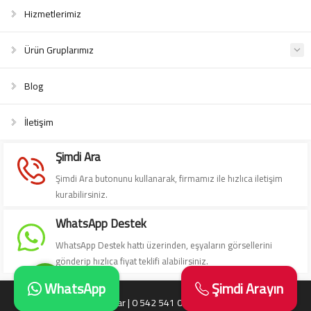
Hizmetlerimiz
Ürün Gruplarımız
Blog
Süleyman Yıldız
İletişim
Şimdi Ara
Şimdi Ara butonunu kullanarak, firmamız ile hızlıca iletişim
kurabilirsiniz.
Cevap Yaz
WhatsApp Destek
WhatsApp Destek hattı üzerinden, eşyaların görsellerini
gönderip hızlıca fiyat teklifi alabilirsiniz.
WhatsApp
Şimdi Arayın
Antika Eşya Alanlar | 0 542 541 06 06 | Antika Alanlar