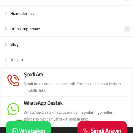
Hizmetlerimiz
Ürün Gruplarımız
Blog
Süleyman Yıldız
İletişim
Şimdi Ara
Şimdi Ara butonunu kullanarak, firmamız ile hızlıca iletişim
kurabilirsiniz.
Cevap Yaz
WhatsApp Destek
WhatsApp Destek hattı üzerinden, eşyaların görsellerini
gönderip hızlıca fiyat teklifi alabilirsiniz.
WhatsApp
Şimdi Arayın