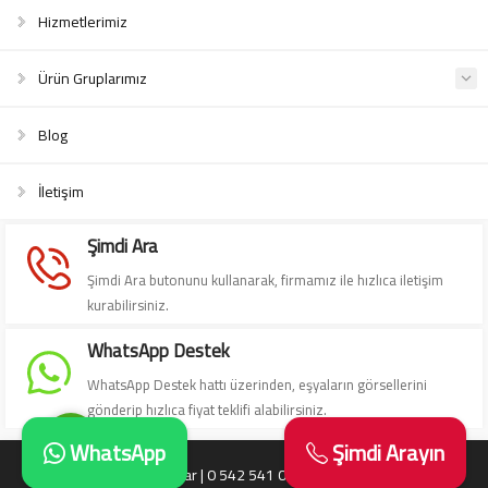
Hizmetlerimiz
Ürün Gruplarımız
Blog
Süleyman Yıldız
İletişim
Şimdi Ara
Şimdi Ara butonunu kullanarak, firmamız ile hızlıca iletişim
kurabilirsiniz.
Cevap Yaz
WhatsApp Destek
WhatsApp Destek hattı üzerinden, eşyaların görsellerini
gönderip hızlıca fiyat teklifi alabilirsiniz.
WhatsApp
Şimdi Arayın
Antika Eşya Alanlar | 0 542 541 06 06 | Antika Alanlar